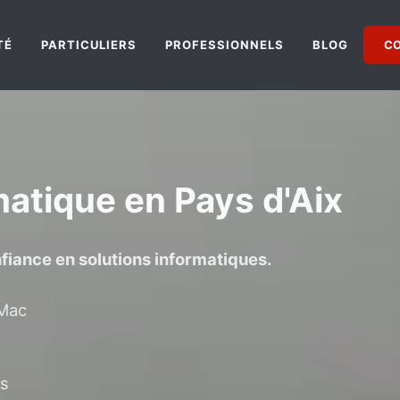
C
TÉ
PARTICULIERS
PROFESSIONNELS
BLOG
atique en Pays d'Aix
fiance en solutions informatiques.
 Mac
es