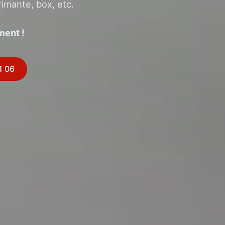
rimante, box, etc.
ment !
1 06