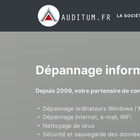
LA SOCIÉ
Dépannage inform
Depuis 2009, votre partenaire de con
Dépannage ordinateurs Windows /
Dépannage Internet, e-mail, WiFi
Nettoyage de virus
Sécurité et sauvegarde des donné